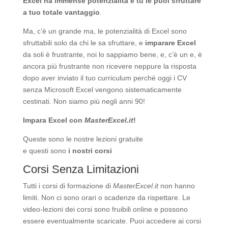
Excel ha immense potenzialità
e tu le puoi sfruttare
a tuo totale vantaggio
.
Ma, c’è un grande ma, le potenzialità di Excel sono
sfruttabili solo da chi le sa sfruttare, e
imparare Excel
da soli è frustrante, noi lo sappiamo bene, e, c’è un e, è
ancora più frustrante non ricevere neppure la risposta
dopo aver inviato il tuo curriculum perché oggi i CV
senza Microsoft Excel vengono sistematicamente
cestinati. Non siamo più negli anni 90!
Impara Excel con
MasterExcel.it
!
Queste sono le nostre
lezioni gratuite
e questi sono
i nostri corsi
Corsi Senza Limitazioni
Tutti i corsi di formazione di
MasterExcel.it
non hanno
limiti. Non ci sono orari o scadenze da rispettare. Le
video-lezioni dei corsi sono fruibili online e possono
essere eventualmente scaricate. Puoi accedere ai corsi