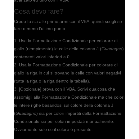
Cosa devo fare?
Credo tu sia alle prime armi con il VBA, quindi scegli se
fare o meno l’ultimo punto:
Usa la Formattazione Condizionale per colorare di
giallo (riempimento) le celle della colonna J (
Guadagno
)
contenenti valori inferiori a 0.
Usa la Formattazione Condizionale per colorare di
giallo la riga in cui si trovano le celle con valori negativi
(tutta la riga o la riga dentro la tabella).
[Opzionale] prova con il VBA. Scrivi qualcosa che
assomigli alla Formattazione Condizionale ma che colori
le intere righe basandosi sul colore della colonna J
(
Guadagno
) sia per colori impartiti dalla Formattazione
Condizionale sia per colori impostati manualmente.
Ovviamente solo se il colore è presente.