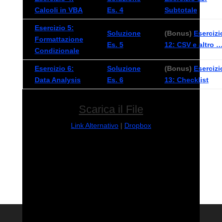
Calcoli in VBA
Es. 4
Subtotale
Esercizio 5:
Soluzione
(Bonus)
Esercizi
Formattazione
Es. 5
12: CSV e altro 
Condizionale
Esercizio 6:
Soluzione
(Bonus)
Esercizi
Data Analysis
Es. 6
13: Checklist
Scarica il File
Link Alternativo
|
Dropbox