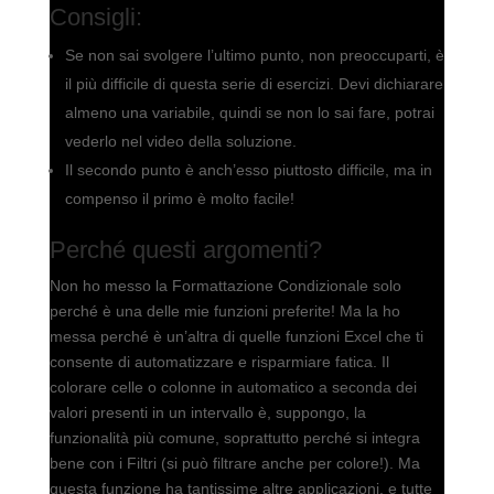
Consigli:
Se non sai svolgere l’ultimo punto, non preoccuparti, è
il più difficile di questa serie di esercizi. Devi dichiarare
almeno una variabile, quindi se non lo sai fare, potrai
vederlo nel video della soluzione.
Il secondo punto è anch’esso piuttosto difficile, ma in
compenso il primo è molto facile!
Perché questi argomenti?
Non ho messo la Formattazione Condizionale solo
perché è una delle mie funzioni preferite! Ma la ho
messa perché è un’altra di quelle funzioni Excel che ti
consente di automatizzare e risparmiare fatica. Il
colorare celle o colonne in automatico a seconda dei
valori presenti in un intervallo è, suppongo, la
funzionalità più comune, soprattutto perché si integra
bene con i Filtri (si può filtrare anche per colore!). Ma
questa funzione ha tantissime altre applicazioni, e tutte