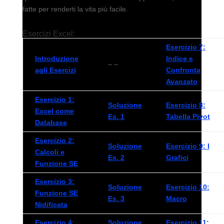
fatte per renderti la vita più facile.
Esercizi Excel:
Esercizio 7:
Introduzione
Indice e
– –
agli Esercizi
Confronta
Avanzato
Esercizio 1:
Soluzione
Esercizio 8:
Excel come
Es. 1
Tabella Pivot
Database
Esercizio 2:
Soluzione
Esercizio 9: I
Calcoli e
Es. 2
Grafici
Funzione SE
Esercizio 3:
Soluzione
Esercizio 10:
Funzione SE
Es. 3
Macro
Nidificata
Esercizio 4:
Soluzione
Esercizio 11: