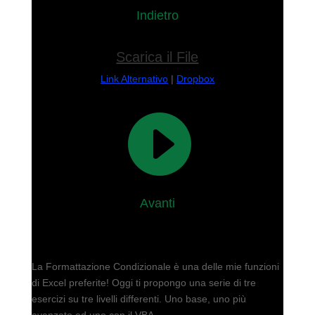
Indietro
Scarica il File
Link Alternativo
|
Dropbox

Avanti
La Formattazione Condizionale è una delle mie funzioni
di Excel preferite! Oggi ti propongo una serie di tre
esercizi su tre livelli differenti. Uno base, uno più
avanzato ed uno con il VBA.