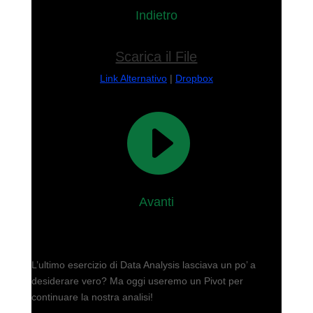
Indietro
Scarica il File
Link Alternativo
|
Dropbox

Avanti
L’ultimo esercizio di Data Analysis lasciava un po’ a
desiderare vero? Ma oggi useremo un Pivot per
continuare la nostra analisi!