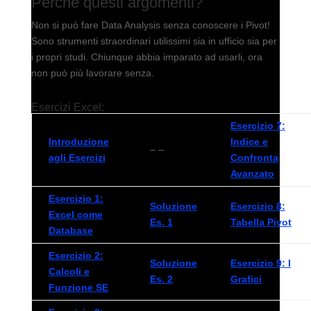
Perché questi argomenti?
Non si può fare Data Analysis senza conoscere i Pivot!
Sono strumenti straordinari utilissimi sia in ufficio sia per
i propri studi. Chiunque abbia imparato ad usarli, ora
non può più lavorare senza.
Esercizi Excel:
Esercizio 7:
Introduzione
Indice e
– –
agli Esercizi
Confronta
Avanzato
Esercizio 1:
Soluzione
Esercizio 8:
Excel come
Es. 1
Tabella Pivot
Database
Esercizio 2:
Soluzione
Esercizio 9: I
Calcoli e
Es. 2
Grafici
Funzione SE