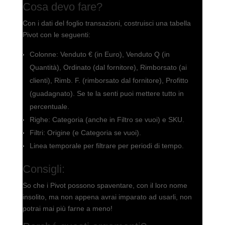
Cosa devo fare?
Con i dati del foglio transazioni, costruisci una tabella
Pivot con le seguenti:
Colonne: Venduto € (in Euro), Venduto Q (in
Quantità), Ordinato (dal fornitore), Rimborsato (ai
clienti), Rimb. F. (rimborsato dal fornitore), Profitto
(guadagnato). Se te la senti puoi mettere tutto in
percentuale.
Righe: Categoria (anche in Filtro se vuoi) e SKU.
Filtri: Origine (e Categoria se vuoi).
Linea temporale per filtrare per periodi di tempo.
Consigli:
So che i Pivot possono spaventare, con il loro nome
insolito, ma non appena avrai imparato ad usarli, non
potrai mai più farne a meno!