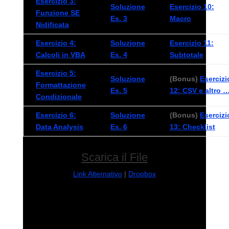
Esercizio 3:
Soluzione
Esercizio 10:
Funzione SE
Es. 3
Macro
Nidificata
Esercizio 4:
Soluzione
Esercizio 11:
Calcoli in VBA
Es. 4
Subtotale
Esercizio 5:
Soluzione
(Bonus)
Esercizi
Formattazione
Es. 5
12: CSV e altro 
Condizionale
Esercizio 6:
Soluzione
(Bonus)
Esercizi
Data Analysis
Es. 6
13: Checklist
Scarica il File
Link Alternativo
|
Dropbox