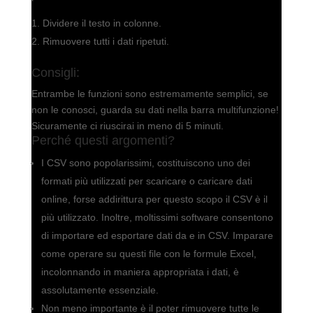
Dividere il testo in colonne.
Rimuovere tutti i dati ripetuti.
Consigli:
Entrambe le funzioni sono estremamente semplici, se
non le conosci, guarda su dati nella barra multifunzione!
Sicuramente ci riuscirai in meno di 5 minuti.
Perché questi argomenti?
I CSV sono popolarissimi, costituiscono uno dei
formati più utilizzati per scaricare o caricare dati
online, forse addirittura per questo scopo il CSV è il
più utilizzato. Inoltre, moltissimi software consentono
di importare ed esportare dati da e in CSV. Imparare
come operare su questi file con le formule Excel,
incolonnando in maniera appropriata i dati, è
assolutamente essenziale.
Non meno importante è il poter rimuovere tutte le