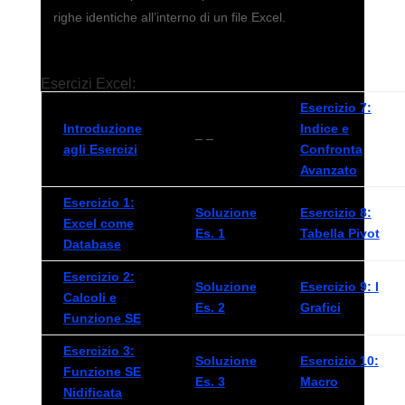
righe identiche all’interno di un file Excel.
Esercizi Excel:
Esercizio 7:
Introduzione
Indice e
– –
agli Esercizi
Confronta
Avanzato
Esercizio 1:
Soluzione
Esercizio 8:
Excel come
Es. 1
Tabella Pivot
Database
Esercizio 2:
Soluzione
Esercizio 9: I
Calcoli e
Es. 2
Grafici
Funzione SE
Esercizio 3:
Soluzione
Esercizio 10:
Funzione SE
Es. 3
Macro
Nidificata