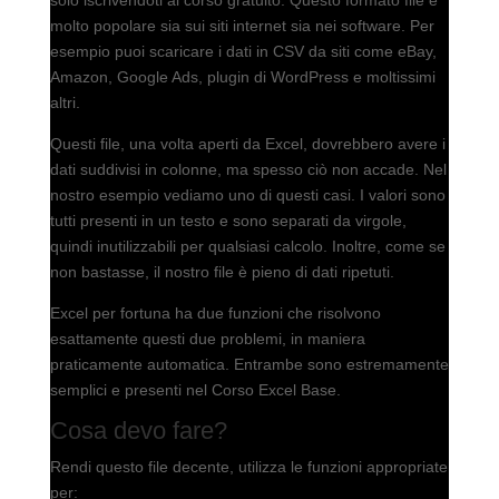
molto popolare sia sui siti internet sia nei software. Per
esempio puoi scaricare i dati in CSV da siti come eBay,
Amazon, Google Ads, plugin di WordPress e moltissimi
altri.
Questi file, una volta aperti da Excel, dovrebbero avere i
dati suddivisi in colonne, ma spesso ciò non accade. Nel
nostro esempio vediamo uno di questi casi. I valori sono
tutti presenti in un testo e sono separati da virgole,
quindi inutilizzabili per qualsiasi calcolo. Inoltre, come se
non bastasse, il nostro file è pieno di dati ripetuti.
Excel per fortuna ha due funzioni che risolvono
esattamente questi due problemi, in maniera
praticamente automatica. Entrambe sono estremamente
semplici e presenti nel Corso Excel Base.
Cosa devo fare?
Rendi questo file decente, utilizza le funzioni appropriate
per: