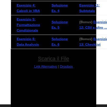
Esercizio 4:
Soluzione
Esercizio 11:
Calcoli in VBA
Es. 4
Subtotale
Esercizio 5:
Soluzione
(Bonus)
Esercizi
Formattazione
Es. 5
12: CSV e altro 
Condizionale
Esercizio 6:
Soluzione
(Bonus)
Esercizi
Data Analysis
Es. 6
13: Checklist
Scarica il File
Link Alternativo
|
Dropbox