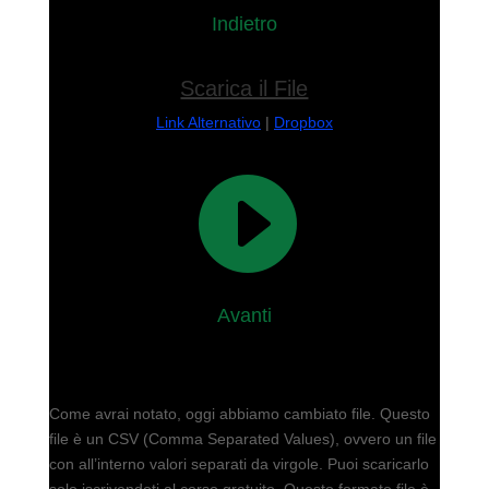
Indietro
Scarica il File
Link Alternativo
|
Dropbox

Avanti
Come avrai notato, oggi abbiamo cambiato file. Questo
file è un CSV (Comma Separated Values), ovvero un file
con all’interno valori separati da virgole. Puoi scaricarlo
solo iscrivendoti al corso gratuito. Questo formato file è