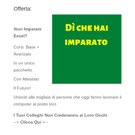
Offerta:
Vuoi Imparare
Excel?
Corsi: Base +
Avanzato
In un unico
pacchetto
Con Attestato
Il Futuro!
Unisciti alle migliaia di persone che oggi fanno lavorare il
computer al posto loro
I Tuoi Colleghi Non Crederanno ai Loro Occhi
-->
Clicca Qui
<--