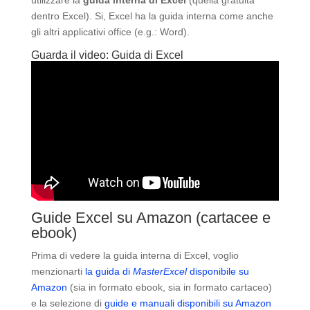
utilizzare la
guida interna di Excel
(quella gratuita
dentro Excel). Si, Excel ha la guida interna come anche
gli altri applicativi office (e.g.: Word).
Guarda il video: Guida di Excel
Guide Excel su Amazon (cartacee e
ebook)
Prima di vedere la guida interna di Excel, voglio
menzionarti
la guida di
MasterExcel
disponibile su
Amazon
(sia in formato ebook, sia in formato cartaceo)
e la selezione di
guide e manuali disponibili su Amazon