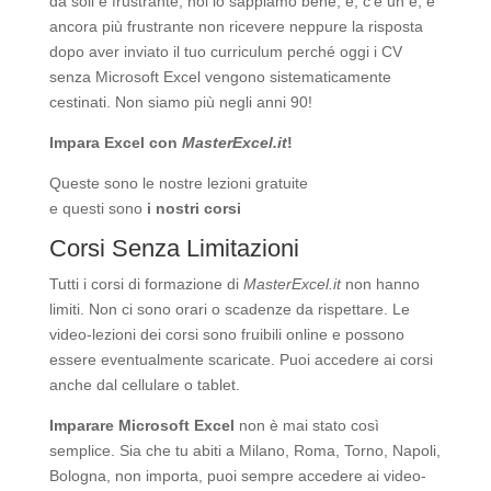
da soli è frustrante, noi lo sappiamo bene, e, c’è un e, è
ancora più frustrante non ricevere neppure la risposta
dopo aver inviato il tuo curriculum perché oggi i CV
senza Microsoft Excel vengono sistematicamente
cestinati. Non siamo più negli anni 90!
Impara Excel con
MasterExcel.it
!
Queste sono le nostre
lezioni gratuite
e questi sono
i nostri corsi
Corsi Senza Limitazioni
Tutti i corsi di formazione di
MasterExcel.it
non hanno
limiti. Non ci sono orari o scadenze da rispettare. Le
video-lezioni dei corsi sono fruibili online e possono
essere eventualmente scaricate. Puoi accedere ai corsi
anche dal cellulare o tablet.
Imparare Microsoft Excel
non è mai stato così
semplice. Sia che tu abiti a Milano, Roma, Torno, Napoli,
Bologna, non importa, puoi sempre accedere ai video-