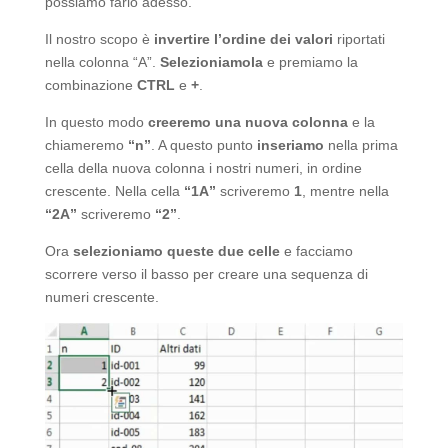
possiamo farlo adesso.
Il nostro scopo è
invertire l’ordine dei valori
riportati
nella colonna “A”.
Selezioniamola
e premiamo la
combinazione
CTRL
e
+
.
In questo modo
creeremo una nuova colonna
e la
chiameremo
“n”
. A questo punto
inseriamo
nella prima
cella della nuova colonna i nostri numeri, in ordine
crescente. Nella cella
“1A”
scriveremo
1
, mentre nella
“2A”
scriveremo
“2”
.
Ora
selezioniamo queste due celle
e facciamo
scorrere verso il basso per creare una sequenza di
numeri crescente.