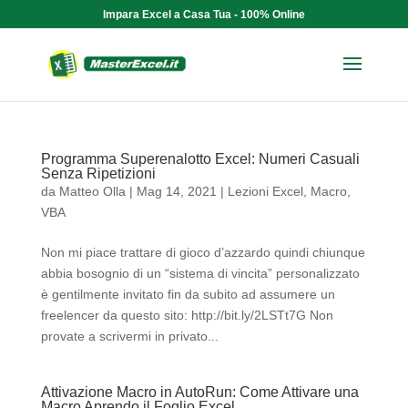
Impara Excel a Casa Tua - 100% Online
Programma Superenalotto Excel: Numeri Casuali
Senza Ripetizioni
da
Matteo Olla
|
Mag 14, 2021
|
Lezioni Excel
,
Macro
,
VBA
Non mi piace trattare di gioco d’azzardo quindi chiunque
abbia bosognio di un “sistema di vincita” personalizzato
è gentilmente invitato fin da subito ad assumere un
freelencer da questo sito: http://bit.ly/2LSTt7G Non
provate a scrivermi in privato...
Attivazione Macro in AutoRun: Come Attivare una
Macro Aprendo il Foglio Excel