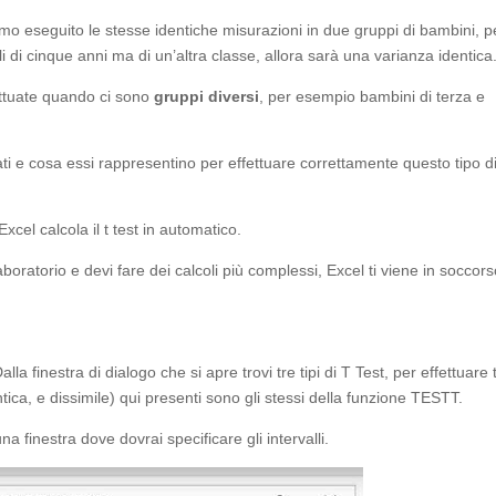
mo eseguito le stesse identiche misurazioni in due gruppi di bambini, p
i di cinque anni ma di un’altra classe, allora sarà una varianza identica
fettuate quando ci sono
gruppi diversi
, per esempio bambini di terza e
ati e cosa essi rappresentino per effettuare correttamente questo tipo d
cel calcola il t test in automatico.
laboratorio e devi fare dei calcoli più complessi, Excel ti viene in soccor
Dalla finestra di dialogo che si apre trovi tre tipi di T Test, per effettuare 
entica, e dissimile) qui presenti sono gli stessi della funzione TESTT.
una finestra dove dovrai specificare gli intervalli.