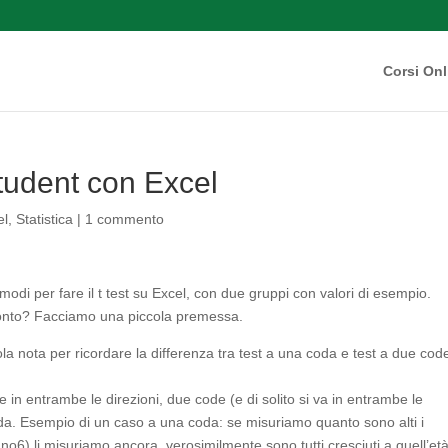
Corsi Onl
Student con Excel
el
,
Statistica
|
1 commento
odi per fare il t test su Excel, con due gruppi con valori di esempio.
Pronto? Facciamo una piccola premessa.
a nota per ricordare la differenza tra test a una coda e test a due code
in entrambe le direzioni, due code (e di solito si va in entrambe le
oda. Esempio di un caso a una coda: se misuriamo quanto sono alti i
o6) li misuriamo ancora, verosimilmente sono tutti cresciuti a quell’età