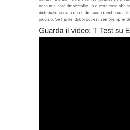
nessun si sarà rimpicciolito. In questo caso abbi
distribuzione sia a una o due code (anche se solit
giudizio. Se hai dei dubbi potresti sempre riprender
Guarda il video: T Test su 