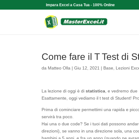
Impara Excel a Casa Tua - 100% Online
Come fare il T Test di 
da
Matteo Olla
|
Giu 12, 2021
|
Base
,
Lezioni Exc
La lezione di oggi è di
statistica
, e vedremo due m
Esattamente, oggi vediamo il t test di Student! 
Prima di cominciare permettimi una rapida e piccol
servirà tra poco.
Hai una o due code? Se i tuoi dati possono andare 
direzioni), se vanno in una direzione sola, una c
bambini a 5 anni, e fra un anno (quando ne avrann