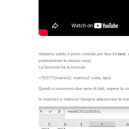
Vediamo subito il primo metodo per fare il
t test
,
praticamente la stessa cosa).
La funzione ha la formula:
=TESTT(matrice1; matrice2; coda; tipo)
Quindi ci occorrono due serie di dati, sapere la cod
In matrice1 e matrice2 bisogna selezionare le matr