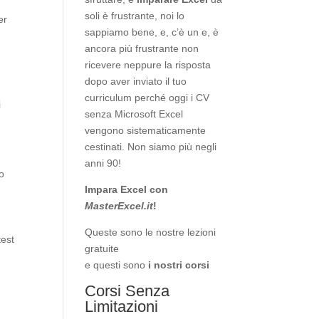
soli è frustrante, noi lo
er
sappiamo bene, e, c’è un e, è
.
ancora più frustrante non
ricevere neppure la risposta
dopo aver inviato il tuo
curriculum perché oggi i CV
i
senza Microsoft Excel
vengono sistematicamente
cestinati. Non siamo più negli
anni 90!
so
Impara Excel con
MasterExcel.it
!
Queste sono le nostre
lezioni
test
gratuite
e questi sono
i nostri corsi
Corsi Senza
Limitazioni