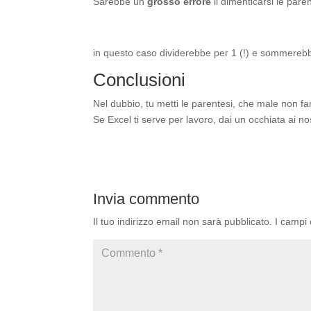
Sarebbe un
grosso errore
il dimenticarsi le paren
in questo caso dividerebbe per 1 (!) e sommereb
Conclusioni
Nel dubbio, tu metti le parentesi, che male non f
Se Excel ti serve per lavoro, dai un occhiata ai nos
Invia commento
Il tuo indirizzo email non sarà pubblicato.
I campi