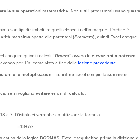
iere le sue operazioni matematiche. Non tutti i programmi usano quest
ssimo vari tipi di simboli tra quelli elencati nell’immagine. L’ordine è
iorità massima
spetta alle parentesi
(
Brackets
)
, quindi Excel esegue
cel eseguire quindi i calcoli
“Orders”
ovvero le
elevazioni a potenza
.
elevando per 1/n, come visto a fine delle
lezione precedente
.
visioni e le moltiplicazioni
. Ed
infine
Excel compie le
somme e
ica, se si vogliono
evitare errori di calcolo
.
13 e 7. D’istinto ci verrebbe da utilizzare la formula:
=13+7/2
a causa della logica
BODMAS
, Excel eseguirebbe
prima
la divisione e