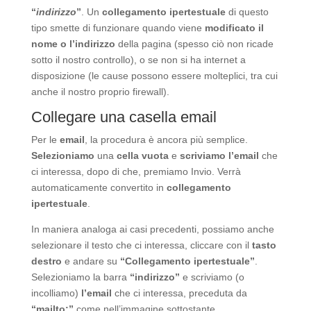
“
indirizzo
”
. Un
collegamento ipertestuale
di questo
tipo smette di funzionare quando viene
modificato il
nome o l’indirizzo
della pagina (spesso ciò non ricade
sotto il nostro controllo), o se non si ha internet a
disposizione (le cause possono essere molteplici, tra cui
anche il nostro proprio firewall).
Collegare una casella email
Per le
email
, la procedura è ancora più semplice.
Selezioniamo
una
cella vuota
e
scriviamo l’email
che
ci interessa, dopo di che, premiamo Invio. Verrà
automaticamente convertito in
collegamento
ipertestuale
.
In maniera analoga ai casi precedenti, possiamo anche
selezionare il testo che ci interessa, cliccare con il
tasto
destro
e andare su
“Collegamento ipertestuale”
.
Selezioniamo la barra
“indirizzo”
e scriviamo (o
incolliamo)
l’email
che ci interessa, preceduta da
“mailto:”
come nell’immagine sottostante.