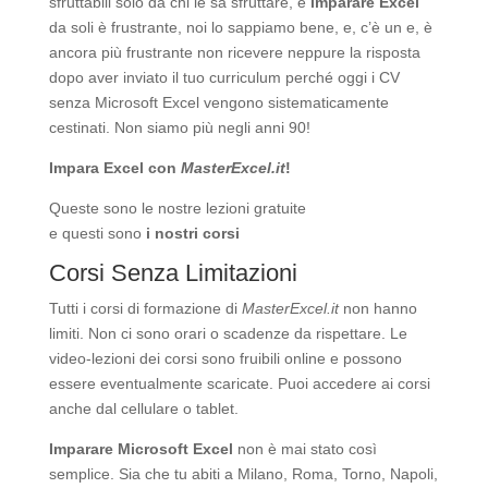
sfruttabili solo da chi le sa sfruttare, e
imparare Excel
da soli è frustrante, noi lo sappiamo bene, e, c’è un e, è
ancora più frustrante non ricevere neppure la risposta
dopo aver inviato il tuo curriculum perché oggi i CV
senza Microsoft Excel vengono sistematicamente
cestinati. Non siamo più negli anni 90!
Impara Excel con
MasterExcel.it
!
Queste sono le nostre
lezioni gratuite
e questi sono
i nostri corsi
Corsi Senza Limitazioni
Tutti i corsi di formazione di
MasterExcel.it
non hanno
limiti. Non ci sono orari o scadenze da rispettare. Le
video-lezioni dei corsi sono fruibili online e possono
essere eventualmente scaricate. Puoi accedere ai corsi
anche dal cellulare o tablet.
Imparare Microsoft Excel
non è mai stato così
semplice. Sia che tu abiti a Milano, Roma, Torno, Napoli,