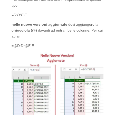
tipo:
=D:D*E:E
nelle nuove versioni aggiornate
devi aggiungere la
chiocciola (@)
davanti ad entrambe le colonne. Per cui
avrai:
=@D:D*@E:E