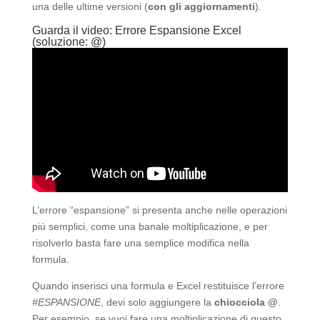
una delle ultime versioni (
con gli aggiornamenti
).
Guarda il video: Errore Espansione Excel
(soluzione: @)
L’errore “espansione” si presenta anche nelle operazioni
più semplici, come una banale moltiplicazione, e per
risolverlo basta fare una semplice modifica nella
formula.
Quando inserisci una formula e Excel restituisce l’errore
#ESPANSIONE
, devi solo aggiungere la
chiocciola @
.
Per esempio, se vuoi fare una moltiplicazione di questo