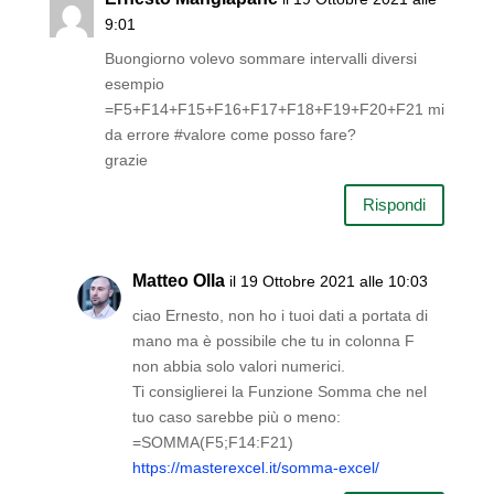
9:01
Buongiorno volevo sommare intervalli diversi
esempio
=F5+F14+F15+F16+F17+F18+F19+F20+F21 mi
da errore #valore come posso fare?
grazie
Rispondi
Matteo Olla
il 19 Ottobre 2021 alle 10:03
ciao Ernesto, non ho i tuoi dati a portata di
mano ma è possibile che tu in colonna F
non abbia solo valori numerici.
Ti consiglierei la Funzione Somma che nel
tuo caso sarebbe più o meno:
=SOMMA(F5;F14:F21)
https://masterexcel.it/somma-excel/