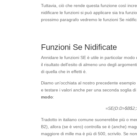
Tuttavia, ciò che rende questa funzione così incredi
nidificare le funzioni si può applicare sia tra funzi
prossimo paragrafo vedremo le funzioni Se nidifica
Funzioni Se Nidificate
Annidare le funzioni SE è utile in particolar mod
il risultato dell’esito di almeno uno degli argoment
di quella che in effetti è.
Diamo un’occhiata al nostro precedente esempio c
e testare i valori anche per una seconda soglia d
modo
:
=SE(D:D>$B$2;
Tradotto in italiano comune suonerebbe più o meno
B2), allora (se è vero) controlla se è (anche) magg
maggiore di mille ma è più di 500, scrivilo. Se non