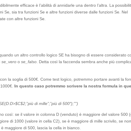
bilmente efficace è l’abilità di annidarle una dentro l’altra. La possibilit
oni Se, sia tra funzioni Se e altre funzioni diverse dalle funzioni Se. Nel
te con altre funzioni Se.
o quando un altro controllo logico SE ha bisogno di essere considerato 
i
se_vero
o
se_falso
. Detta così la faccenda sembra anche più complic
on la soglia di 500€. Come test logico, potremmo portare avanti la fo
i 1000€.
In questo caso potremmo scrivere la nostra formula in qu
SE(D:D>$C$2;”pi
ù
di mille”;”pi
ù
di 500″);””)
 così: se il valore in colonna D (venduto) è maggiore del valore 500 (
iore di 1000 (valore in cella C2), se è maggiore di mille scrivilo, se no
 è maggiore di 500, lascia la cella in bianco.