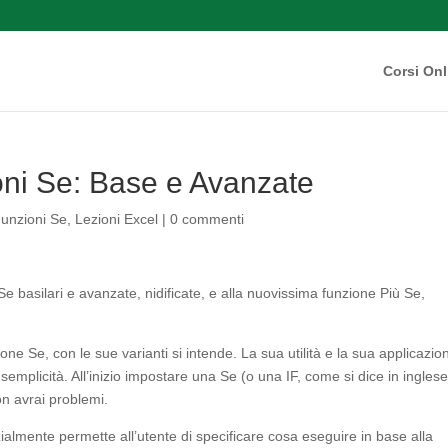
Corsi Onl
oni Se: Base e Avanzate
unzioni Se
,
Lezioni Excel
|
0 commenti
e basilari e avanzate, nidificate, e alla nuovissima funzione Più Se,
ione Se, con le sue varianti si intende. La sua utilità e la sua applicazio
emplicità. All’inizio impostare una Se (o una IF, come si dice in inglese
n avrai problemi.
lmente permette all’utente di specificare cosa eseguire in base alla