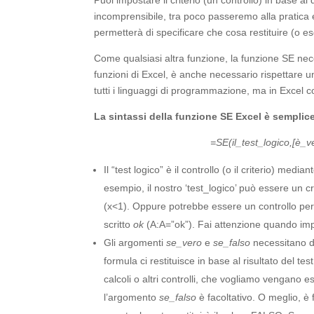
Puoi impostare il criterio (un controllo) in base a
incomprensibile, tra poco passeremo alla pratica e 
permetterà di specificare che cosa restituire (o es
Come qualsiasi altra funzione, la funzione SE nece
funzioni di Excel, è anche necessario rispettare u
tutti i linguaggi di programmazione, ma in Excel co
La sintassi della funzione SE Excel è semplice
=SE(il_test_logico,[
è_v
Il “test logico” è il controllo (o il criterio) medi
esempio, il nostro ‘test_logico’ può essere un 
(x<1). Oppure potrebbe essere un controllo per 
scritto
ok
(A:A=”ok”). Fai attenzione quando imp
Gli argomenti
se_vero
e
se_falso
necessitano di
formula ci restituisce in base al risultato del 
calcoli o altri controlli, che vogliamo vengano 
l’argomento
se_falso
è facoltativo. O meglio, è