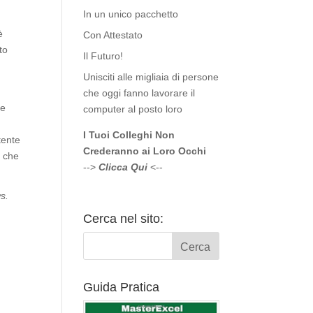
In un unico pacchetto
è
Con Attestato
to
Il Futuro!
e
Unisciti alle migliaia di persone
che oggi fanno lavorare il
re
computer al posto loro
I Tuoi Colleghi Non
tente
Crederanno ai Loro Occhi
à che
-->
Clicca Qui
<--
s.
Cerca nel sito:
Guida Pratica