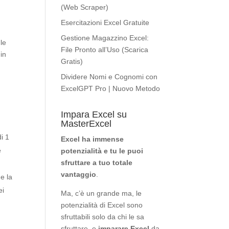
(Web Scraper)
Esercitazioni Excel Gratuite
Gestione Magazzino Excel:
le
File Pronto all’Uso (Scarica
in
Gratis)
Dividere Nomi e Cognomi con
ExcelGPT Pro | Nuovo Metodo
Impara Excel su
MasterExcel
r
i 1
Excel ha immense
è
potenzialità
e tu le puoi
sfruttare a tuo totale
vantaggio
.
e la
ei
Ma, c’è un grande ma, le
potenzialità di Excel sono
sfruttabili solo da chi le sa
sfruttare, e
imparare Excel
da