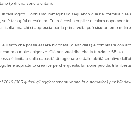
rio (o di una serie e criteri).
o di un test logico. Dobbiamo immaginarlo seguendo questa “formula”: se 
, se è falso) fai quest’altro. Tutto è così semplice e chiaro dopo aver fat
fficoltà, ma chi si approccia per la prima volta può sicuramente nutrir
è il fatto che possa essere nidificata (o annidata) e combinata con alt
e incontro a molte esigenze. Ciò non vuol dire che la funzione SE sia
 essa è limitata dalla capacità di ragionare e dalle abilità creative dell’u
logiche e soprattutto creative perché questa funzione può darti la libert
cel 2019 (365 quindi gli aggiornamenti vanno in automatico) per Window