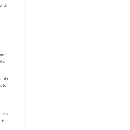
à di
come
ata
rmula
esto
cella
n è