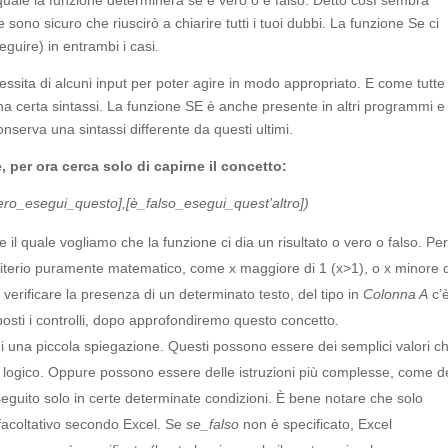
l quale la funzione determinerà se è vero o è falso. Detto così sembra
sono sicuro che riuscirò a chiarire tutti i tuoi dubbi. La funzione Se ci
eguire) in entrambi i casi.
ssita di alcuni input per poter agire in modo appropriato. E come tutte 
na certa sintassi. La funzione SE è anche presente in altri programmi e 
nserva una sintassi differente da questi ultimi.
, per ora cerca solo di capirne il concetto:
ero_esegui_questo],[
è_falso_esegui_quest
’altro])
ante il quale vogliamo che la funzione ci dia un risultato o vero o falso. Pe
criterio puramente matematico, come x maggiore di 1 (x>1), o x minore d
verificare la presenza di un determinato testo, del tipo in
Colonna A
c’
osti i controlli, dopo approfondiremo questo concetto.
 una piccola spiegazione. Questi possono essere dei semplici valori ch
test logico. Oppure possono essere delle istruzioni più complesse, come d
eseguito solo in certe determinate condizioni. È bene notare che solo
 facoltativo secondo Excel. Se
se_falso
non è specificato, Excel