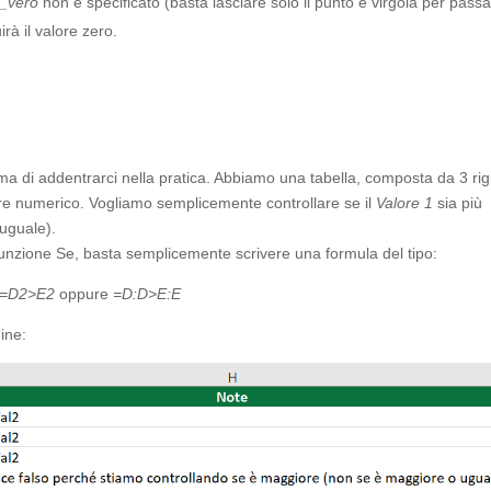
_vero
non è specificato (basta lasciare solo il punto e virgola per pass
rà il valore zero.
a di addentrarci nella pratica. Abbiamo una tabella
,
composta da 3 ri
ore numerico. Vogliamo semplicemente controllare se il
Valore 1
sia più
uguale).
unzione Se, basta semplicemente scrivere una formula del tipo:
=D2>E2
oppure
=D:D>E:E
ine: