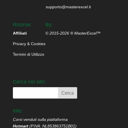
supporto@masterexcel.it
Risorse:
By:
Affiliati
© 2015-2026 ® MasterExcel™
Privacy & Cookies
Termini di Utilizzo
Cerca nel sito:
Info:
Corsi venduti sulla piattaforma
Hotmart
(P.IVA: NL853863751B01)