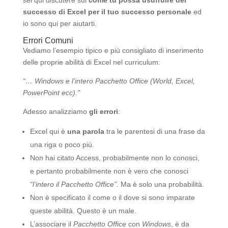
sei qui discutere sul
come tu possa usufruire del
successo di Excel per il tuo successo personale
ed
io sono qui per aiutarti.
Errori Comuni
Vediamo l’esempio tipico e più consigliato di inserimento
delle proprie abilità di Excel nel curriculum:
“… Windows e l’intero Pacchetto Office (World, Excel,
PowerPoint ecc).”
Adesso analizziamo
gli errori
:
Excel qui è
una parola
tra le parentesi di una frase da
una riga o poco più.
Non hai citato Access, probabilmente non lo conosci,
e pertanto probabilmente non è vero che conosci
“l’intero il Pacchetto Office”
. Ma è solo una probabilità.
Non è specificato il come o il dove si sono imparate
queste abilità. Questo è un male.
L’associare il
Pacchetto Office
con
Windows
, è da