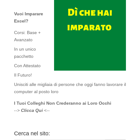
Vuoi Imparare
Excel?
Corsi: Base +
Avanzato
In un unico
pacchetto
Con Attestato
Il Futuro!
Unisciti alle migliaia di persone che oggi fanno lavorare il
computer al posto loro
I Tuoi Colleghi Non Crederanno ai Loro Occhi
-->
Clicca Qui
<--
Cerca nel sito: