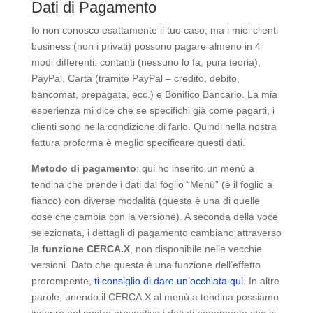
Dati di Pagamento
Io non conosco esattamente il tuo caso, ma i miei clienti
business (non i privati) possono pagare almeno in 4
modi differenti: contanti (nessuno lo fa, pura teoria),
PayPal, Carta (tramite PayPal – credito, debito,
bancomat, prepagata, ecc.) e Bonifico Bancario. La mia
esperienza mi dice che se specifichi già come pagarti, i
clienti sono nella condizione di farlo. Quindi nella nostra
fattura proforma è meglio specificare questi dati.
Metodo di pagamento
: qui ho inserito un menù a
tendina che prende i dati dal foglio “Menù” (è il foglio a
fianco) con diverse modalità (questa è una di quelle
cose che cambia con la versione). A seconda della voce
selezionata, i dettagli di pagamento cambiano attraverso
la
funzione CERCA.X
, non disponibile nelle vecchie
versioni. Dato che questa è una funzione dell’effetto
prorompente,
ti consiglio di dare un’occhiata qui
. In altre
parole, unendo il CERCA.X al menù a tendina possiamo
inserire nel nostro preventivo i dati di pagamento che si