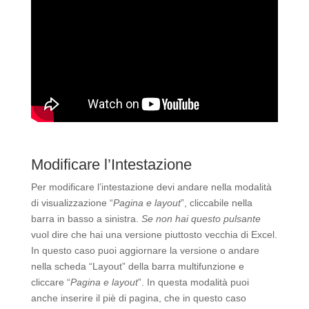
Modificare l’Intestazione
Per modificare l’intestazione devi andare nella modalità
di visualizzazione “
Pagina e layout
”, cliccabile nella
barra in basso a sinistra.
Se non hai questo pulsante
vuol dire che hai una versione piuttosto vecchia di Excel.
In questo caso puoi aggiornare la versione o andare
nella scheda “Layout” della barra multifunzione e
cliccare “
Pagina e layout
”. In questa modalità puoi
anche inserire il piè di pagina, che in questo caso