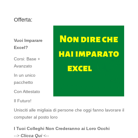
Offerta:
Vuoi Imparare
Excel?
Corsi: Base +
Avanzato
In un unico
pacchetto
Con Attestato
Il Futuro!
Unisciti alle migliaia di persone che oggi fanno lavorare il
computer al posto loro
I Tuoi Colleghi Non Crederanno ai Loro Occhi
-->
Clicca Qui
<--