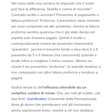
Nel corso della mia carriera ho imparato che il nome
può fare la differenza. Nutella o crema di nocciole?
Contratto scritto o accordo? Preventivo di pagamento o
fattura proforma? Proforma. Il
preventivo
viene richiesto
per esse comparato ad altri preventivi, mentre la fattura
proforma sembra qualcosa che è già stato deciso ed
aspetta solo d’essere pagato. Quindi è inutile o
controproducente inviare dei preventivi chiamandoli
“preventivi”, perché il ricevente tende a farsi dare 5 o 6
preventivi da 5 o 6 diverse (ma concorrenti) aziende e
tende infine a scegliere il meno costoso. Mentre se
chiami il tuo preventivo “proforma”, le aziende tendono a
non compararlo con altre fatture proforma e tendono a
pagarti.
Godrai anche tu dell’
efficacia ottenibile da un
semplice cambio di nome.
Ora, per tutti gli scettici, cito
due fonti:
Gamification
(Università della Pennsylvania)
dove gli alunni che prendevano voti alti ricevevano
anche soprannomi eroici, mentre a chi non studiava