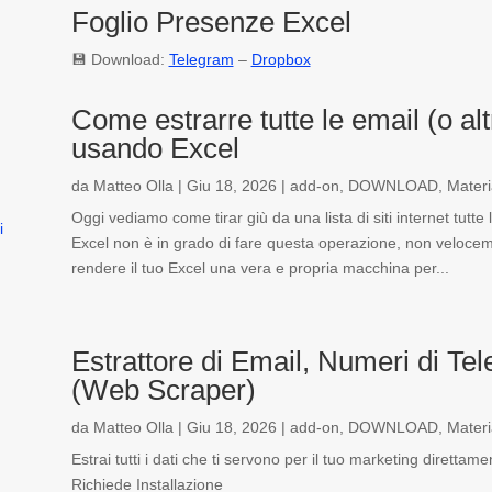
Foglio Presenze Excel
💾 Download:
Telegram
–
Dropbox
Come estrarre tutte le email (o altr
usando Excel
da
Matteo Olla
|
Giu 18, 2026
|
add-on
,
DOWNLOAD
,
Materi
Oggi vediamo come tirar giù da una lista di siti internet tutte
i
Excel non è in grado di fare questa operazione, non veloc
rendere il tuo Excel una vera e propria macchina per...
Estrattore di Email, Numeri di Tel
(Web Scraper)
da
Matteo Olla
|
Giu 18, 2026
|
add-on
,
DOWNLOAD
,
Materi
Estrai tutti i dati che ti servono per il tuo marketing dirett
Richiede Installazione