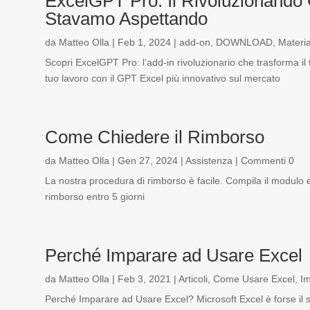
ExcelGPT Pro: Il Rivoluzionando
Stavamo Aspettando
da
Matteo Olla
|
Feb 1, 2024
|
add-on
,
DOWNLOAD
,
Materia
Scopri ExcelGPT Pro: l’add-in rivoluzionario che trasforma il 
tuo lavoro con il GPT Excel più innovativo sul mercato
Come Chiedere il Rimborso
da
Matteo Olla
|
Gen 27, 2024
|
Assistenza
| Commenti 0
La nostra procedura di rimborso è facile. Compila il modulo 
rimborso entro 5 giorni
Perché Imparare ad Usare Excel
da
Matteo Olla
|
Feb 3, 2021
|
Articoli
,
Come Usare Excel
,
Im
Perché Imparare ad Usare Excel? Microsoft Excel è forse il s